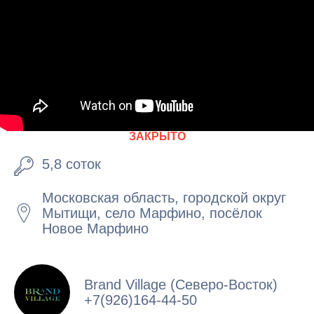
ЗАКРЫТО
5,8 соток
Московская область, городской округ
Мытищи, село Марфино, посёлок
Новое Марфино
Brand Village (Северо-Восток)
+7(926)164-44-50